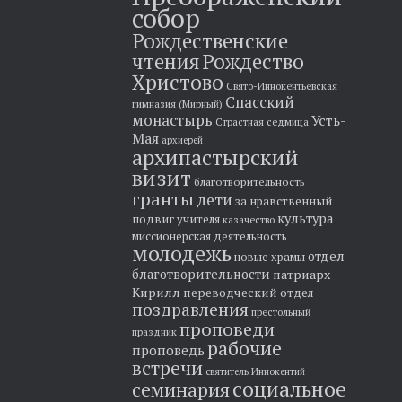
собор
Рождественские
чтения
Рождество
Христово
Свято-Иннокентьевская
Спасский
гимназия (Мирный)
монастырь
Усть-
Страстная седмица
Мая
архиерей
архипастырский
визит
благотворительность
гранты
дети
за нравственный
культура
подвиг учителя
казачество
миссионерская деятельность
молодежь
отдел
новые храмы
благотворительности
патриарх
Кирилл
переводческий отдел
поздравления
престольный
проповеди
праздник
рабочие
проповедь
встречи
святитель Иннокентий
социальное
семинария