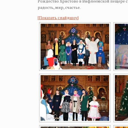
Рождество Христово в Вифлеемской пещере с
радость, мир, счастье.
[Показать слайдшоу]