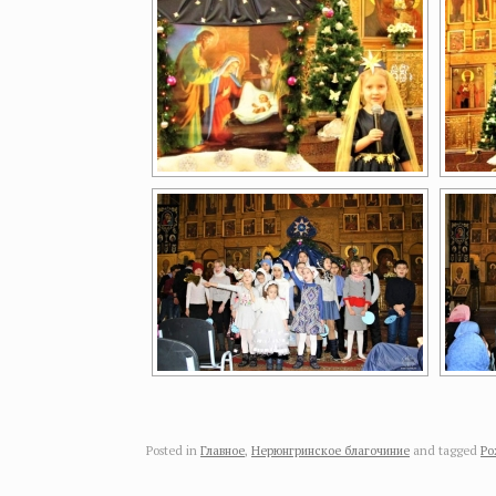
Posted in
Главное
,
Нерюнгринское благочиние
and tagged
Ро