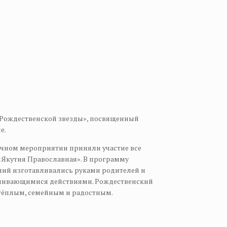
т Рождественской звезды», посвященный
е.
ичном мероприятии приняли участие все
Якутия Православная». В программу
ний изготавливались руками родителей и
ачивающимися действиями. Рождественский
 тёплым, семейным и радостным.