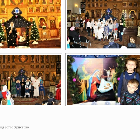
ждество Христово
.