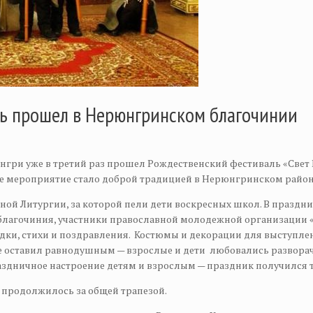
ль прошел в Нерюнгринском благочинии
ерюнгри уже в третий раз прошел Рождественский фестиваль «Све
ое мероприятие стало доброй традицией в Нерюнгринском район
ной Литургии, за которой пели дети воскресных школ. В праздн
лагочиния, участники православной молодежной организации «
дки, стихи и поздравления. Костюмы и декорации для выступле
не оставил равнодушным — взрослые и дети любовались развор
раздничное настроение детям и взрослым — праздник получился
 продолжилось за общей трапезой.