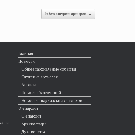
Рабочие встречи архиерея
→
Главная
Новости
Общеепархиальные события
Служение архиерея
Анонсы
Новости благочиний
Новости епархиальных отделов
О епархии
О епархии
ка на
Архипастырь
Духовенство