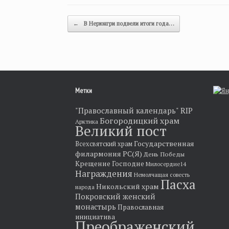
Post navigation
←
В Нерюнгри подвели итоги года…
Метки
"Православный календарь"
RIP
Богородицкий храм
Арктика
Великий пост
Государственная
Всехсвятский храм
филармония РС(Я)
День Победы
Крещение Господне
Милосердие14
Награждения
Немолчащая совесть
Пасха
Никольский храм
народа
Покровский женский
монастырь
Православная
инициатива
Преображенский