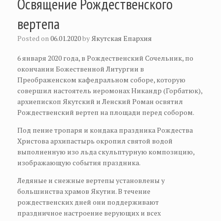
Освящение Рождественского
вертепа
Posted on
06.01.2020
by
Якутская Епархия
6 января 2020 года, в Рождественский Сочельник, по
окончании Божественной Литургии в
Преображенском кафедральном соборе, которую
совершил настоятель иеромонах Никандр (Горбатюк),
архиепископ Якутский и Ленский Роман освятил
Рождественский вертеп на площади перед собором.
Под пение тропаря и кондака праздника Рождества
Христова архипастырь окропил святой водой
выполненную изо льда скульптурную композицию,
изображающую события праздника.
Ледяные и снежные вертепы установлены у
большинства храмов Якутии. В течение
рождественских дней они поддерживают
праздничное настроение верующих и всех