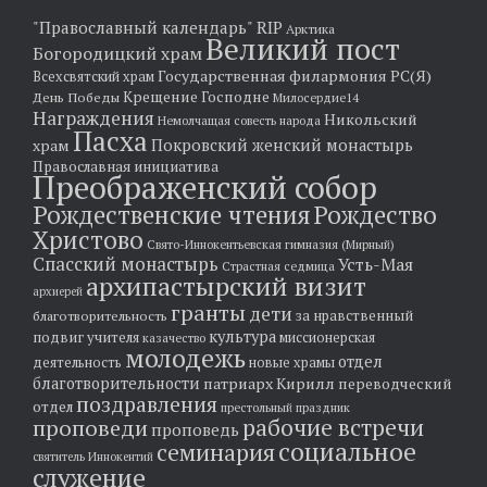
"Православный календарь"
RIP
Арктика
Великий пост
Богородицкий храм
Государственная филармония РС(Я)
Всехсвятский храм
Крещение Господне
День Победы
Милосердие14
Награждения
Никольский
Немолчащая совесть народа
Пасха
храм
Покровский женский монастырь
Православная инициатива
Преображенский собор
Рождественские чтения
Рождество
Христово
Свято-Иннокентьевская гимназия (Мирный)
Спасский монастырь
Усть-Мая
Страстная седмица
архипастырский визит
архиерей
гранты
дети
за нравственный
благотворительность
культура
подвиг учителя
миссионерская
казачество
молодежь
отдел
деятельность
новые храмы
благотворительности
патриарх Кирилл
переводческий
поздравления
отдел
престольный праздник
рабочие встречи
проповеди
проповедь
социальное
семинария
святитель Иннокентий
служение