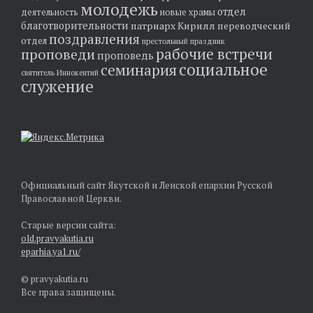
молодежь
отдел
деятельность
новые храмы
благотворительности
патриарх Кирилл
переводческий
поздравления
отдел
престольный праздник
рабочие встречи
проповеди
проповедь
социальное
семинария
святитель Иннокентий
служение
Официальный сайт Якутской и Ленской епархии Русской
Православной Церкви.
Старые версии сайта:
old.pravyakutia.ru
eparhia.ya1.ru/
© pravyakutia.ru
Все права защищены.