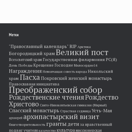
Метки
"Православный календарь"
RIP
Арктика
Великий пост
Богородицкий храм
Государственная филармония РС(Я)
Всехсвятский храм
Крещение Господне
День Победы
Милосердие14
Награждения
Никольский
Немолчащая совесть народа
Пасха
храм
Покровский женский монастырь
Православная инициатива
Преображенский собор
Рождественские чтения
Рождество
Христово
Свято-Иннокентьевская гимназия (Мирный)
Спасский монастырь
Усть-Мая
Страстная седмица
архипастырский визит
архиерей
гранты
дети
за нравственный
благотворительность
культура
подвиг учителя
миссионерская
казачество