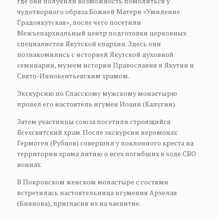
где они получили возможность помолиться у
чудотворного образа Божией Матери «Умиление
Градоякутская», после чего посетили
Межъепархиальный центр подготовки церковных
специалистов Якутской епархии. Здесь они
познакомились с историей Якутской духовной
семинарии, музеем истории Православия в Якутии и
Свято-Иннокентьевским храмом.
Экскурсию по Спасскому мужскому монастырю
провел его настоятель игумен Иоанн (Калугин).
Затем участницы союза посетили строящийся
Всехсвятский храм. После экскурсии иеромонах
Гермоген (Рубцов) совершил у поклонного креста на
территории храма литию о всех погибших в ходе СВО
воинах.
В Покровском женском монастыре с гостями
встретилась настоятельница игумения Архелая
(Биянова), пригласив их на чаепитие.