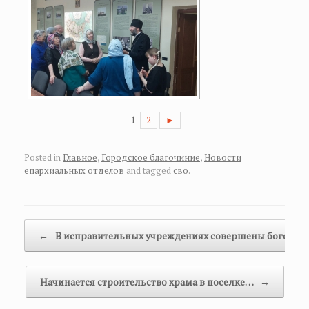
1
2
►
Posted in
Главное
,
Городское благочиние
,
Новости
епархиальных отделов
and tagged
сво
.
Post navigation
←
В исправительных учреждениях совершены богослу
Начинается строительство храма в поселке…
→