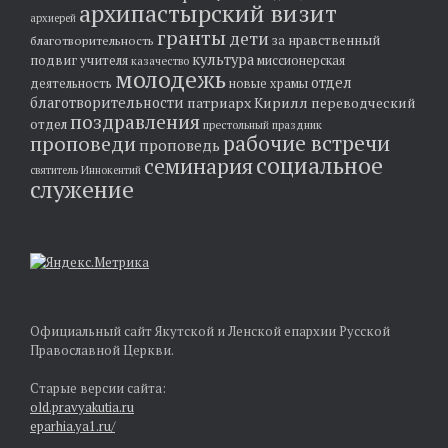
архипастырский визит
архиерей
гранты
дети
за нравственный
благотворительность
культура
подвиг учителя
миссионерская
казачество
молодежь
отдел
деятельность
новые храмы
благотворительности
патриарх Кирилл
переводческий
поздравления
отдел
престольный праздник
рабочие встречи
проповеди
проповедь
социальное
семинария
святитель Иннокентий
служение
Официальный сайт Якутской и Ленской епархии Русской
Православной Церкви.
Старые версии сайта:
old.pravyakutia.ru
eparhia.ya1.ru/