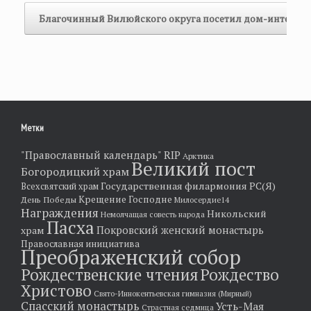
Благочинный Вилюйского округа посетил дом-интерна
Метки
"Православный календарь"
RIP
Арктика
Великий пост
Богородицкий храм
Государственная филармония РС(Я)
Всехсвятский храм
Крещение Господне
День Победы
Милосердие14
Награждения
Никольский
Немолчащая совесть народа
Пасха
храм
Покровский женский монастырь
Православная инициатива
Преображенский собор
Рождественские чтения
Рождество
Христово
Свято-Иннокентьевская гимназия (Мирный)
Спасский монастырь
Усть-Мая
Страстная седмица