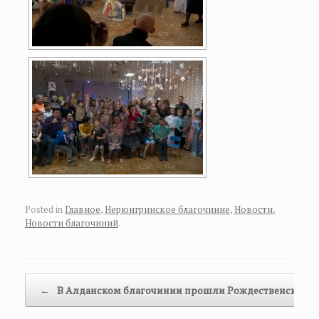
Posted in
Главное
,
Нерюнгринское благочиние
,
Новости
,
Новости благочиний
.
Post navigation
←
В Алданском благочинии прошли Рождественские…