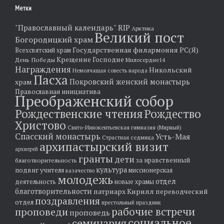
Метки
"Православный календарь"
RIP
Арктика
Великий пост
Богородицкий храм
Государственная филармония РС(Я)
Всехсвятский храм
Крещение Господне
День Победы
Милосердие14
Награждения
Никольский
Немолчащая совесть народа
Пасха
храм
Покровский женский монастырь
Православная инициатива
Преображенский собор
Рождественские чтения
Рождество
Христово
Свято-Иннокентьевская гимназия (Мирный)
Спасский монастырь
Усть-Мая
Страстная седмица
архипастырский визит
архиерей
гранты
дети
за нравственный
благотворительность
культура
подвиг учителя
миссионерская
казачество
молодежь
отдел
деятельность
новые храмы
благотворительности
патриарх Кирилл
переводческий
поздравления
отдел
престольный праздник
рабочие встречи
проповеди
проповедь
социальное
семинария