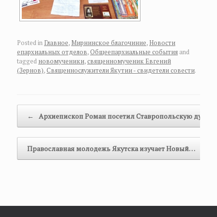
Posted in
Главное
,
Мирнинское благочиние
,
Новости
епархиальных отделов
,
Общеепархиальные события
and
tagged
новомученики
,
священномученик Евгений
(Зернов)
,
Священнослужители Якутии - свидетели совести
.
Post navigation
←
Архиепископ Роман посетил Ставропольскую духов
Православная молодежь Якутска изучает Новый…
→